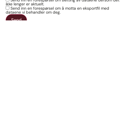
Send inn en forespørsel om sletting av dataene dersom det
ikke lenger er aktuelt.
Send inn en forespørsel om å motta en eksportfil med
dataene vi behandler om deg.
Adresse
Aktuelt
Bleikerveien
Arrangementer
71,
1387
Om oss
Asker
Møterom
E-
post