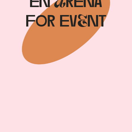
en Arena
for evEnt