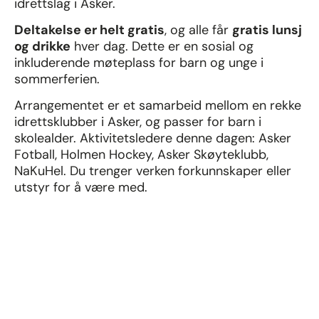
idrettslag i Asker.
Deltakelse er helt gratis
, og alle får
gratis lunsj
og drikke
hver dag. Dette er en sosial og
inkluderende møteplass for barn og unge i
sommerferien.
Arrangementet er et samarbeid mellom en rekke
idrettsklubber i Asker, og passer for barn i
skolealder. Aktivitetsledere denne dagen: Asker
Fotball, Holmen Hockey, Asker Skøyteklubb,
NaKuHel. Du trenger verken forkunnskaper eller
utstyr for å være med.
Viktig:
Barn under 12 år må møte i følge med en
voksen.
Velkommen til Sommerens Kuleste Dager –
kanskje sommerens beste minner skapes her!