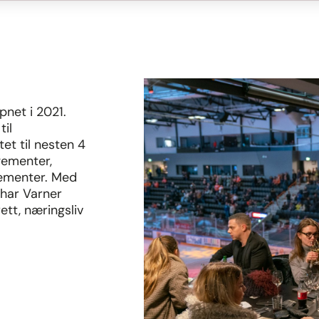
net i 2021.
il
et til nesten 4
gementer,
gementer. Med
, har Varner
ett, næringsliv